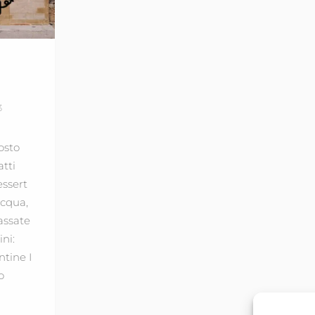
3
osto
atti
ssert
cqua,
assate
ini:
tine I
o