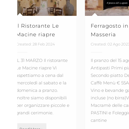
Il Ristorante Le
Ferragosto in
Macine riapre
Masseria
Created: 28 Feb 2024
Created: 02 Ago 202
IL 31 MARZO Il ristorante
Il pranzo del 15 ag
Le Macine riapre Vi
Antipasti Primi pi
aspettiamo a cena dal
Secondo piatto De
mercoledì al sabato e la
Caffè Menù € 55A
domenica a pranzo.
Vino e bevande g
Inoltre siamo disponibili
incluse (no birra)V
per organizzare piccole e
Macramè delle can
grandi cerimonie.
PASTINI e Foleggi
cantine