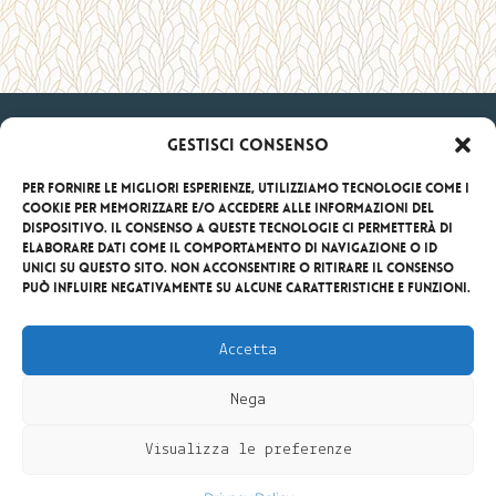
Gestisci Consenso
Per fornire le migliori esperienze, utilizziamo tecnologie come i
cookie per memorizzare e/o accedere alle informazioni del
dispositivo. Il consenso a queste tecnologie ci permetterà di
elaborare dati come il comportamento di navigazione o ID
unici su questo sito. Non acconsentire o ritirare il consenso
Strada Masseria Antoglia, 29
può influire negativamente su alcune caratteristiche e funzioni.
Villa Castelli (Br)
Puglia – Italy
Accetta
Tel +39 ‎0831 091570
Fax +39 ‎0831 091571
Nega
info@masseriantoglia.it
P. iva 02582030744
Visualizza le preferenze
MAPPA